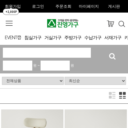
회원가입
로그인
주문조회
마이페이지
게시판
+2,000P
EVENT⏰
침실가구
거실가구
주방가구
수납가구
서재가구
원 ~
원