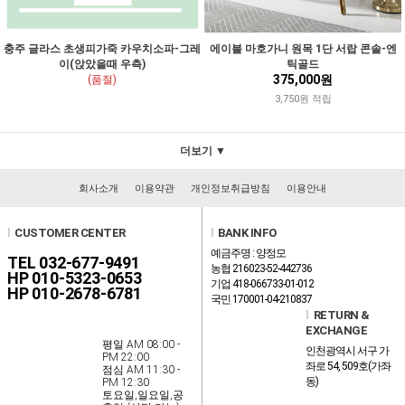
충주 글라스 초생피가죽 카우치소파-그레
에이블 마호가니 원목 1단 서랍 콘솔-엔
이(앉았을때 우측)
틱골드
375,000원
(품절)
3,750원 적립
더보기 ▼
회사소개
이용약관
개인정보취급방침
이용안내
l
CUSTOMER CENTER
l
BANK INFO
예금주명 : 양정모
TEL 032-677-9491
농협 216023-52-442736
HP 010-5323-0653
기업 418-066733-01-012
HP 010-2678-6781
국민 170001-04-210837
l
RETURN &
EXCHANGE
평일 AM 08:00 -
인천광역시 서구 가
PM 22:00
좌로 54, 509호(가좌
점심 AM 11:30 -
동)
PM 12:30
토요일,일요일,공