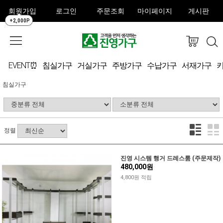
회원가입
로그인
주문조회
마이페이지
게시판
+2,000P
EVENT⏰
침실가구
거실가구
주방가구
수납가구
서재가구
침실가구
정렬
진영 시스템 행거 드레스룸 (주문제작)
480,000원
4,800원 적립