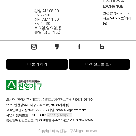
l
RETURN &
EXCHANGE
평일 AM 08:00 -
인천광역시 서구 가
PM 22:00
좌로 54, 509호(가좌
점심 AM 11:30 -
동)
PM 12:30
토요일,일요일,공
휴일 (상담 가능)
1:1문의 하기
PC버전으로 보기
회사명 : 진영가구 / 대표자 : 양정모 / 개인정보관리 책임자 : 양지수
주소 : 인천광역시 서구 가좌로 54, 509호(가좌동)
고객만족센터샵 : 032-677-9491 / 메일 : moo0653@naver.com
사업자 등록번호 : 130-13-56106
통신판매업신고번호 : 제2018-인천서구-0116호 / FAX : 032-577-0686
Copyright (c) by 진영가구 All rights reserved.